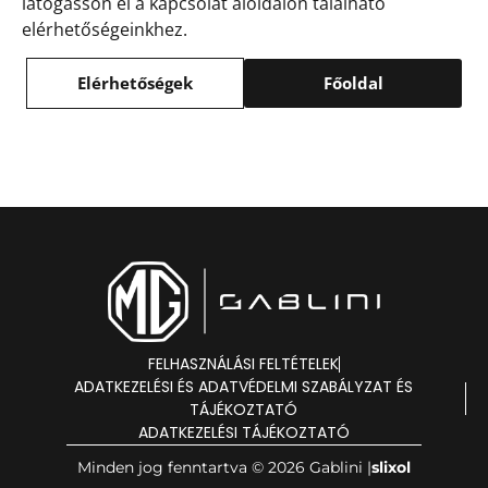
látogasson el a kapcsolat aloldalon található
elérhetőségeinkhez.
Elérhetőségek
Főoldal
FELHASZNÁLÁSI FELTÉTELEK
ADATKEZELÉSI ÉS ADATVÉDELMI SZABÁLYZAT ÉS
TÁJÉKOZTATÓ
ADATKEZELÉSI TÁJÉKOZTATÓ
Minden jog fenntartva © 2026 Gablini |
slixol