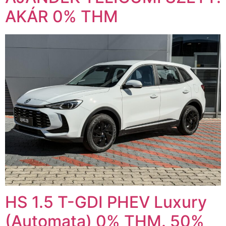
AKÁR 0% THM
HS 1.5 T-GDI PHEV Luxury
(Automata) 0% THM. 50%