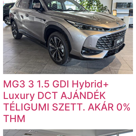
MG3 3 1.5 GDI Hybrid+
Luxury DCT AJÁNDÉK
TÉLIGUMI SZETT. AKÁR 0%
THM