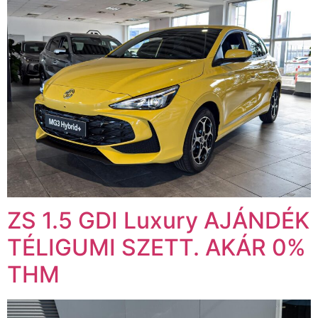
ZS 1.5 GDI Luxury AJÁNDÉK
TÉLIGUMI SZETT. AKÁR 0%
THM