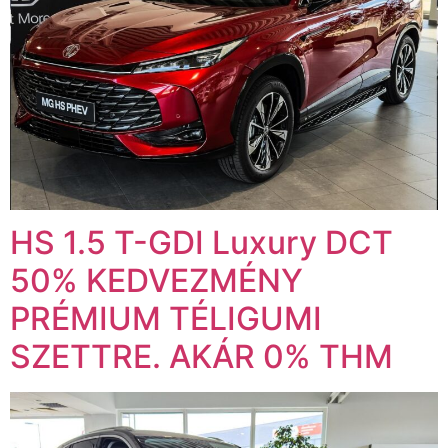
HS 1.5 T-GDI Luxury DCT
50% KEDVEZMÉNY
PRÉMIUM TÉLIGUMI
SZETTRE. AKÁR 0% THM